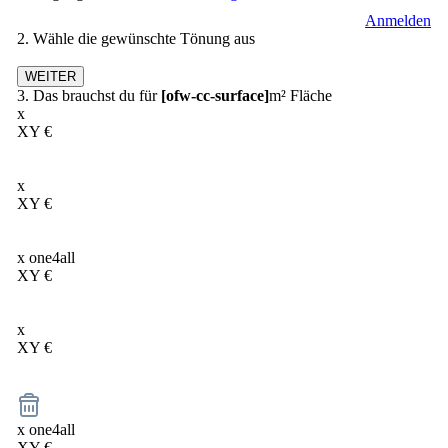
Anmelden
2. Wähle die gewünschte Tönung aus
WEITER
3. Das brauchst du für
[ofw-cc-surface]
m² Fläche
x
XY
€
x
XY
€
x
one4all
XY
€
x
XY
€
x
one4all
XY
€