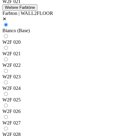
W2F 021
Weitere Farbtöne
Farbton | WALL2FLOOR
✕
Bianco (Base)
W2F 020
W2F 021
W2F 022
W2F 023
W2F 024
W2F 025
W2F 026
W2F 027
W2F 028