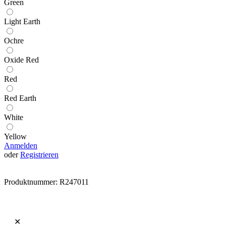
Green
Light Earth
Ochre
Oxide Red
Red
Red Earth
White
Yellow
Anmelden
oder
Registrieren
Produktnummer:
R247011
✕