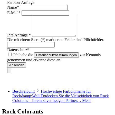
Farbton-Anfrage
Name*
E-Mail*
Ihre Anfrage *
Die mit einem Stern (*) markierten Felder sind Pflichtfelder.
Datenschutz*
Ich habe die
zur Kenntnis
Datenschutzbestimmungen
genommen und erkenne diese an.
Absenden
Beschreibung
Hochwertige Farbpigmente für
Rock&amp;Wall Entdecken Sie die Vielseitigkeit von Rock
Colorants – Ihrem zuverlässigen Partner…
Mehr
Rock Colorants