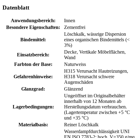
Datenblatt
Anwendungsbereich:
Innen
Besondere Eigenschaften:
Zementfrei
Löschkalk, wässrige Dispersion
Bindemittel:
eines organischen Bindemittels (<
3%)
Decke
, Vertikale Möbelflächen
,
Einsatzbereich:
Wand
Farbton der Base:
Naturweiss
H315 Verursacht Hautreizungen
,
Gefahrenhinweise:
H318 Verursacht schwere
Augenschäden
Glanzgrad:
Glänzend
Ungeöffnet im Originalbehälter
innerhalb von 12 Monaten ab
Lagerbedingungen:
Herstellungsdatum verbrauchen.
(Lagertemperatur zwischen +5 °C
und +35 °C)
Materialbasis:
Reiner Löschkalk
Wasserdampfdurchlässigkeit UNI
EN ISO 7783-2: hoch, V=350 g/mq