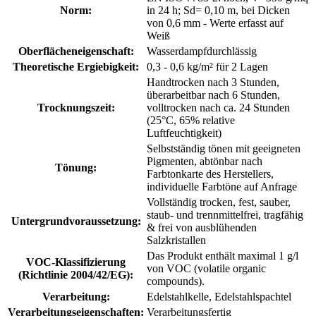
Norm:
in 24 h; Sd= 0,10 m, bei Dicken
von 0,6 mm - Werte erfasst auf
Weiß
Oberflächeneigenschaft:
Wasserdampfdurchlässig
Theoretische Ergiebigkeit:
0,3 - 0,6 kg/m² für 2 Lagen
Handtrocken nach 3 Stunden,
überarbeitbar nach 6 Stunden,
Trocknungszeit:
volltrocken nach ca. 24 Stunden
(25°C, 65% relative
Luftfeuchtigkeit)
Selbstständig tönen mit geeigneten
Pigmenten
, abtönbar nach
Tönung:
Farbtonkarte des Herstellers
,
individuelle Farbtöne auf Anfrage
Vollständig trocken, fest, sauber,
staub- und trennmittelfrei, tragfähig
Untergrundvoraussetzung:
& frei von ausblühenden
Salzkristallen
Das Produkt enthält maximal 1 g/l
VOC-Klassifizierung
von VOC (volatile organic
(Richtlinie 2004/42/EG):
compounds).
Verarbeitung:
Edelstahlkelle
, Edelstahlspachtel
Verarbeitungseigenschaften:
Verarbeitungsfertig