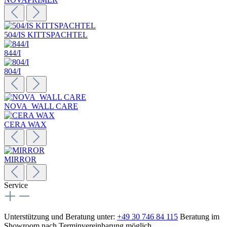
504/IS KITTSPACHTEL
844/I
804/I
NOVA_WALL CARE
CERA WAX
MIRROR
Service
Unterstützung und Beratung unter:
+49 30 746 84 115
Beratung im
Showroom nach Terminvereinbarung möglich